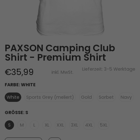
PAXSON Camping Club
Shirt - Premium Shirt
Lieferzeit: 3-5 Werktage
€35,99
inkl. MwSt.
FARBE:
WHITE
White
Sports Grey (meliert)
Gold
Sorbet
Navy
GRÖSSE:
S
S
M
L
XL
XXL
3XL
4XL
5XL