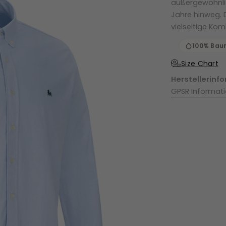
außergewöhnlic
Jahre hinweg. 
vielseitige Komb
100% Bau
Size Chart
Herstellerinf
GPSR Informat