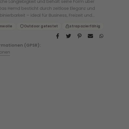
he Langlebigkeit und behält seine Form über
Das Hemd besticht durch zeitlose Eleganz und
inierbarkeit – ideal für Business, Freizeit und...
mwolle
Outdoor getestet
strapazierfähig
ormationen (GPSR):
ionen