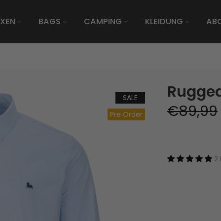
XEN
BAGS
CAMPING
KLEIDUNG
AB
Rugged
SALE
€89,99
Pre Order
2