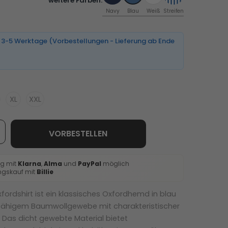
weitere Farben:
Navy
Blau
Weiß
Streifen
3-5 Werktage (Vorbestellungen - Lieferung ab Ende
XL
XXL
VORBESTELLEN
g mit
Klarna
,
Alma
und
PayPal
möglich
ngskauf mit
Billie
ordshirt ist ein klassisches Oxfordhemd in blau
rfähigem Baumwollgewebe mit charakteristischer
Das dicht gewebte Material bietet