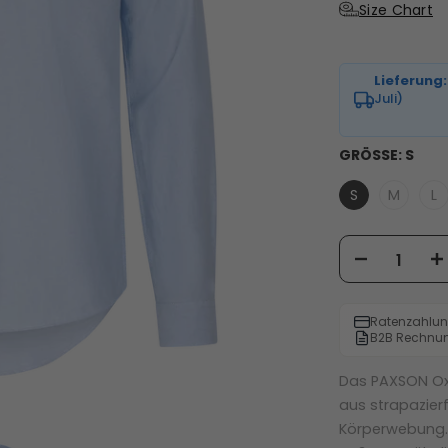
Size Chart
Lieferung:
Juli)
GRÖSSE:
S
S
M
L
Ratenzahlun
B2B Rechnu
Das PAXSON Oxf
aus strapazie
Körperwebung. 