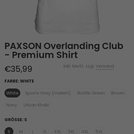
PAXSON Overlanding Club
- Premium Shirt
inkl. MwSt. zzgl.
Versand
€35,99
FARBE:
WHITE
White
Sports Grey (meliert)
Bottle Green
Brown
Navy
Urban Khaki
GRÖSSE:
S
S
M
L
XL
XXL
3XL
4XL
5XL