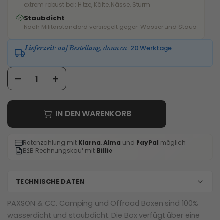
extrem robust bei: Hitze, Kälte, Nässe, Sturm
Staubdicht
Nach Militärstandard versiegelt gegen Wasser und Staub
. 20 Werktage
Lieferzeit
: auf Bestellung, dann ca
IN DEN WARENKORB
Ratenzahlung mit
Klarna
,
Alma
und
PayPal
möglich
B2B Rechnungskauf mit
Billie
TECHNISCHE DATEN
MATERIAL
PAXSON & CO. Camping und Offroad Boxen sind 100%
LLDPE-Schale
wasserdicht und staubdicht. Die Box verfügt über eine