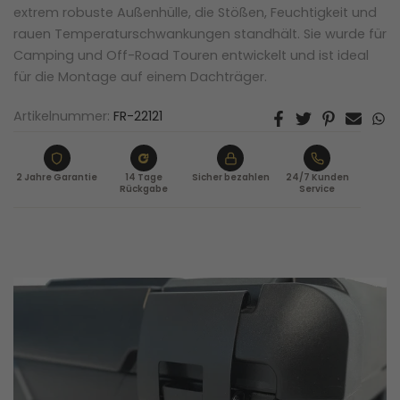
extrem robuste Außenhülle, die Stößen, Feuchtigkeit und
GEWICHT
rauen Temperaturschwankungen standhält. Sie wurde für
15,5 kg
Camping und Off-Road Touren entwickelt und ist ideal
für die Montage auf einem Dachträger.
AUSSENMASS
1200 x 468 x 336 mm
Artikelnummer:
FR-22121
INNENMASS
1080 x 323 x 216 mm
2 Jahre Garantie
14 Tage
Sicher bezahlen
24/7 Kunden
Rückgabe
Service
VOLUMEN
110 L
EXTRAS
Box Organizer. Netz und Cargo Shelfs
VERSCHLUSS
Gasdruckfedern, Metall
SCHARNIERE
Edelstahl, 90°