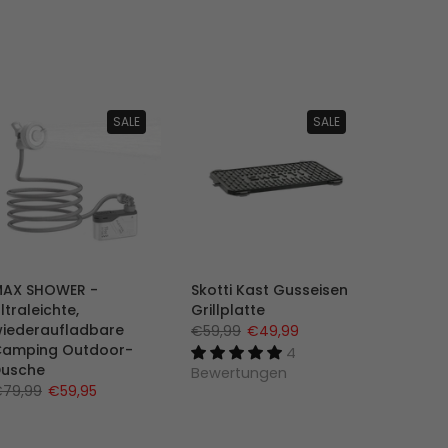
SALE
SALE
AX SHOWER -
Skotti Kast Gusseisen
ltraleichte,
Grillplatte
iederaufladbare
€59,99
€49,99
amping Outdoor-
4
usche
Bewertungen
79,99
€59,95