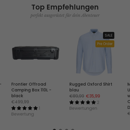
Top Empfehlungen
perfekt ausgerüstet für dein Abenteuer
SALE
Pre Order
-
Frontier Offroad
Rugged Oxford Shirt
M
Camping Box 110L -
blau
U
black
w
€89,99
€35,99
C
€499,99
2
D
1
Bewertungen
€
Bewertung