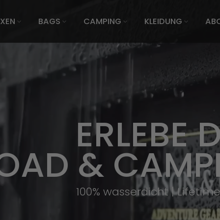
XEN
BAGS
CAMPING
KLEIDUNG
AB
ERLEBE 
OAD & CAMP
100% wasserdicht | Lifetim