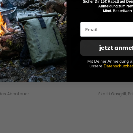
Sicher Dir 15€ Rabatt auf Dei
Anmeldung zum News
Mind. Bestellwert
jetzt anme
Mit Deiner Anmeldung a
unsere
Datenschutzbe
edes Abenteuer
Skotti Gasgrill,