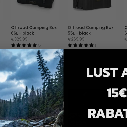
Offroad Camping Box
Offroad Camping Box
O
66L - black
55L - black
6
€329,99
€269,99
€
5
1
Bewertungen
Bewertung
LUST 
15€
RABA