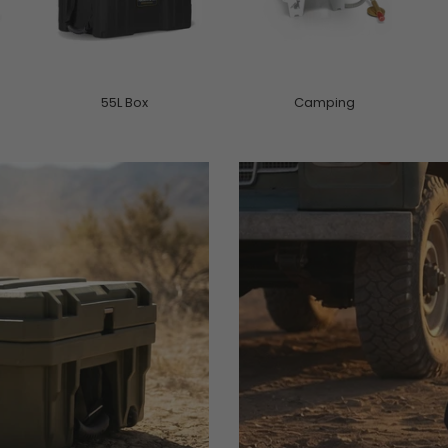
55L Box
Camping