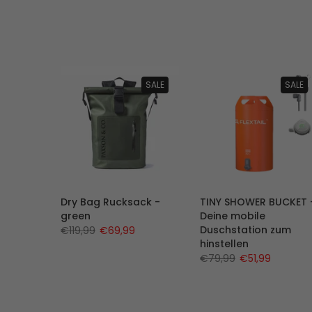
rkauft
SALE
SALE
Dry Bag Rucksack -
TINY SHOWER BUCKET 
 Bag -
green
Deine mobile
e -
Duschstation zum
€119,99
€69,99
hinstellen
€79,99
€51,99