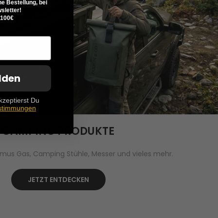
ne Bestellung, bei
letter!
 100€
lden
kzeptierst Du
stimmungen
CAMPING PRODUKTE
 Primus Gas, Camping Stühle, Messer und vieles mehr.
JETZT ENTDECKEN