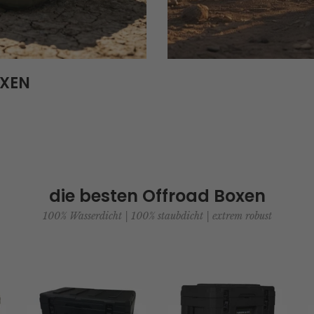
OXEN
die besten Offroad Boxen
100% Wasserdicht | 100% staubdicht | extrem robust