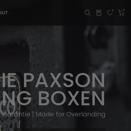
0
0
OUT
DIE PAXSON
ING BOXEN
e Garantie | Made for Overlanding