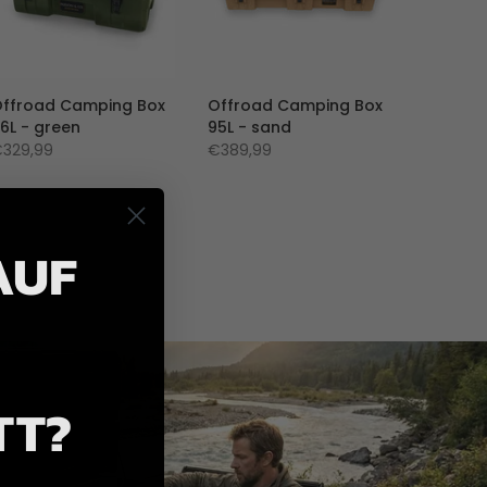
ffroad Camping Box
Offroad Camping Box
6L - green
95L - sand
329,99
€389,99
AUF
TT?