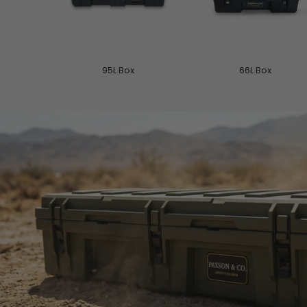
95L Box
66L Box