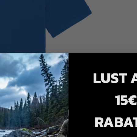
LUST 
15€
RABA