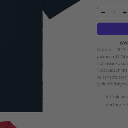
Wei
Material: 100 
gekämmt) Ober
normale Passf
Halsausschnit
Seitenschlitze
gleichfarbigen
Artikelnu
Verfügbark