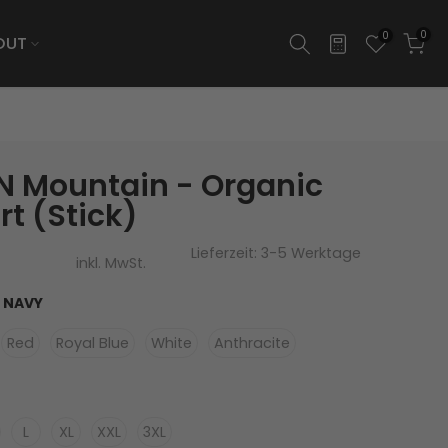
0
0
OUT
 Mountain - Organic
rt (Stick)
Lieferzeit: 3-5 Werktage
inkl. MwSt.
 NAVY
Red
Royal Blue
White
Anthracite
L
XL
XXL
3XL