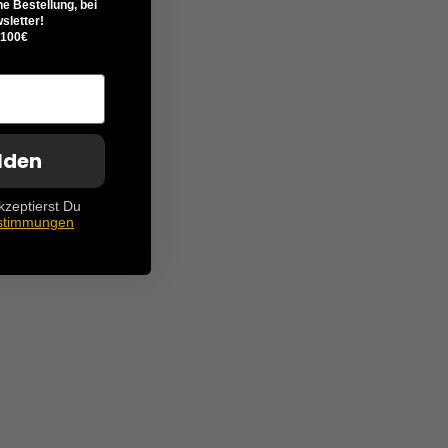
ne Bestellung, bei
letter!
 100€
lden
kzeptierst Du
stimmungen