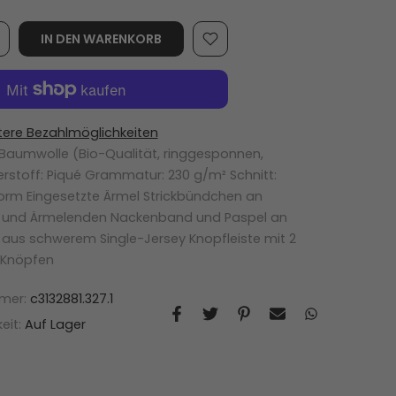
IN DEN WARENKORB
tere Bezahlmöglichkeiten
% Baumwolle (Bio-Qualität, ringgesponnen,
stoff: Piqué Grammatur: 230 g/m² Schnitt:
orm Eingesetzte Ärmel Strickbündchen an
t und Ärmelenden Nackenband und Paspel an
n aus schwerem Single-Jersey Knopfleiste mit 2
 Knöpfen
mmer:
c3132881.327.1
eit:
Auf Lager