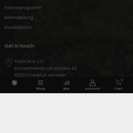
Partnerprogramm
Ratenzahlung
Kundenkonto
Get in touch
PAXSON & CO.
Eschersheimer Landstraße 42
60322 Frankfurt am Main
0
Kundenservice
Shop
Box
Account
Cart
+49-69-588-043-335
Servicezeiten:
Mo. – Sa.: 08:00 – 20:00 Uhr