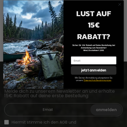
LUST AUF
15€
RABATT?
Sicher Dir 15€ Rabatt auf Deine Bestellung, bei
Anmeldung zum Newsletter!
Mind. Bestellwert 100€
jetzt anmelden
Newsletter Anmeldung
Mit Deiner Anmeldung akzeptierst Du
unsere
Datenschutzbestimmungen
Melde dich zu unserem Newsletter an und erhalte
15€ Rabatt auf deine erste Bestellung:
anmelden
Hiermit stimme ich den AGB und