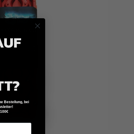
AUF
TT?
ne Bestellung, bei
letter!
 100€