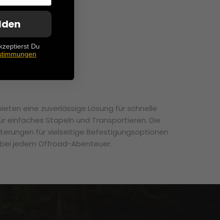
 rot
lden
kzeptierst Du
stimmungen
ten eine zuverlässige Lösung für schnelle
r einfaches Stapeln und Transportieren. Die
terungen für vielseitige Befestigungsoptionen
 bei jedem Offroad-Abenteuer.