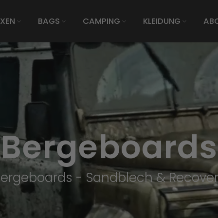
XEN
BAGS
CAMPING
KLEIDUNG
AB
Bergeboards
ergeboards - Sandblech & Recove