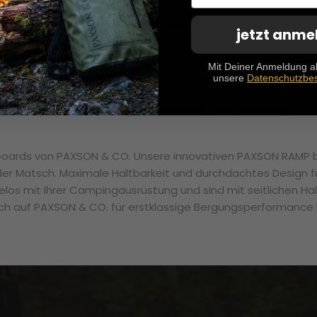
PAXSON & CO.
PAXSON RAMP - Bergeboards -
jetzt anme
€289,99
€219,99
Mit Deiner Anmeldung a
unsere
Datenschutzbe
PAXSON & CO Bergungsboards und Recovery
oards von PAXSON & CO. Unsere innovativen PAXSON RAMP bie
r Matsch. Maximale Haltbarkeit und durchdachtes Design fü
os mit Ihrer Campingausrüstung und sind mit seitlichen Hal
sich auf PAXSON & CO. für erstklassige Bergungsperformance