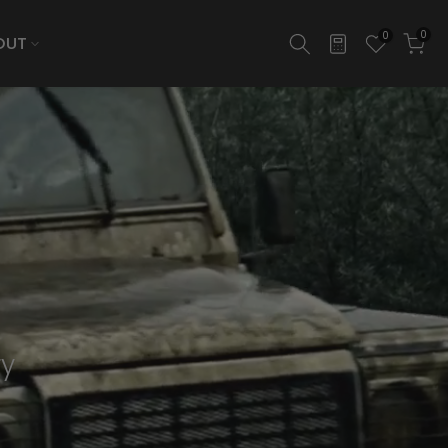
0
0
OUT
ry