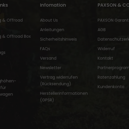
inks
Infomation
PAXSON & CO
 & Offroad
About Us
PAXSON Garant
Anleitungen
AGB
 & Offroad Box
Sicherheitshinweis
Datenschutzerk
FAQs
Widerruf
ags
Versand
Kontakt
Newsletter
Partnerprogr
Vertrag widerrufen
Ratenzahlung
ghöhen-
(Rücksendung)
Kundenkonto
für
Herstellerinformationen
ewagen
(GPSR)