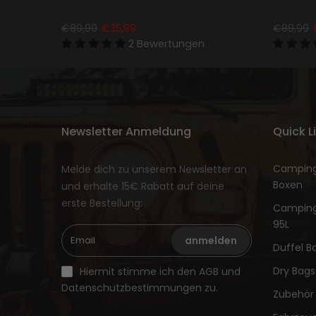
Rugged Oxford Shirt blau
Rugged 
€89,99
€35,99
€89,99
2 Bewertungen
Newsletter Anmeldung
Quick L
Camping
Melde dich zu unserem Newsletter an
Boxen
und erhalte 15€ Rabatt auf deine
erste Bestellung:
Camping
95L
anmelden
Duffel B
Dry Bags
Hiermit stimme ich den AGB und
Datenschutzbestimmungen zu.
Zubehör