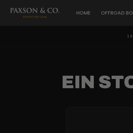
HOME
OFFROAD BO
RUG
OXFORD · CRAFTED FOR TH
1
SHI
EIN ST
Das PAXSON Oxford-Hemd. Ei