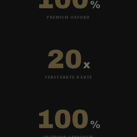
%
er und
PREMIUM OXFORD
20
x
VERSTÄRKTE NÄHTE
100
%