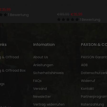
Oxford Shirt weiß
Rugged Oxford Shirt mit Stre
blau weiß
€35,99
€89,99
€35,99
1 Bewertung
1 Bewertung
inks
Infomation
PAXSON & CO
 & Offroad
About Us
PAXSON Garant
Anleitungen
AGB
 & Offroad Box
Sicherheitshinweis
Datenschutzerk
FAQs
Widerruf
ags
Versand
Kontakt
Newsletter
Partnerprogr
Vertrag widerrufen
Ratenzahlung