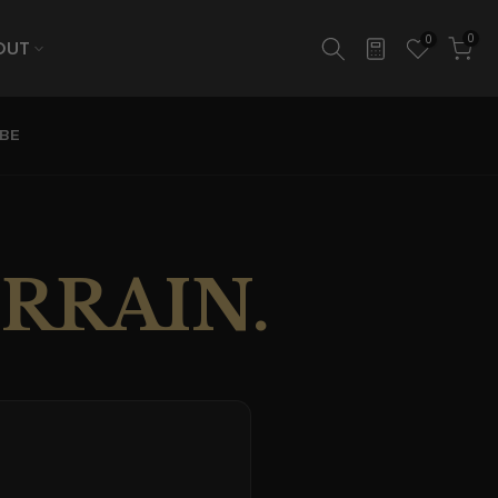
0
0
OUT
BE
ERRAIN.