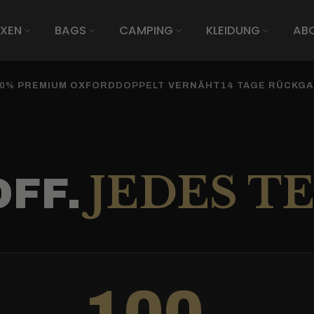
SCROLL
XEN
BAGS
CAMPING
KLEIDUNG
AB
GED
E WILD
00%
PREMIUM OXFORD
DOPPELT
VERNÄHT
14 TAGE
RÜCKGA
RT
JEDES T
OFF.
100
n Hemd