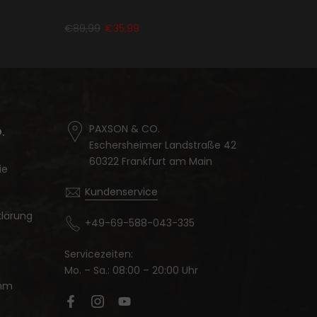
ifen
Rugged Oxford Shirt navy blau
€89,99
€35,99
PAXSON & CO.
.
Eschersheimer Landstraße 42
60322 Frankfurt am Main
ie
Kundenservice
lärung
+49-69-588-043-335
Servicezeiten:
Mo. – Sa.: 08:00 – 20:00 Uhr
amm