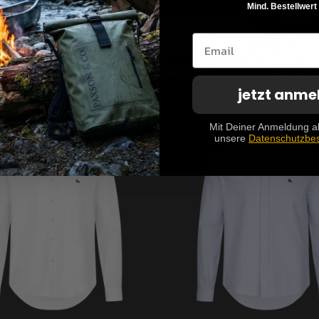
Mind. Bestellwert
JETZT ENTDECKEN
14 TAGE RÜCKGABE
PAXSON Rugged Shirt
jetzt anme
Mit Deiner Anmeldung a
unsere
Datenschutzbe
SALE