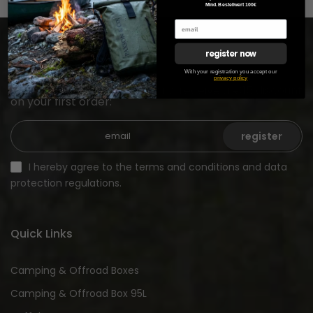
Mind. Bestellwert 100€
register now
Newsletter registration
With your registration you accept our
privacy policy
Sign up for our newsletter and receive a €15 discount
on your first order:
register
I hereby agree to the terms and conditions and data
protection regulations.
Quick Links
Camping & Offroad Boxes
Camping & Offroad Box 95L