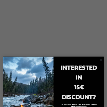
INTERESTED
IN
15€
DISCOUNT?
Get a 15€ discount on your order when you sign
up for the newsletter!