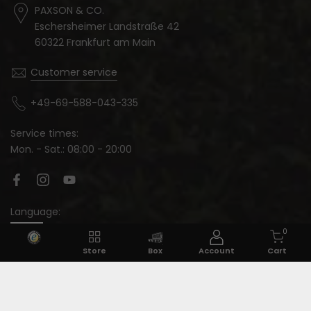
PAXSON & CO.
Eschersheimer Landstraße 42
60322 Frankfurt am Main
Customer service
+49-69-588-043-335
Service times:
Mon. - Sat.: 08:00 - 20:00
Language:
0
Store
Box
Account
Cart