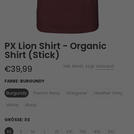
PX Lion Shirt - Organic
Shirt (Stick)
inkl. MwSt. zzgl.
Versand
€39,99
FARBE:
BURGUNDY
Burgundy
French Navy
Stargazer
Heather Grey
White
Black
GRÖSSE:
XS
XS
S
M
L
XL
XXL
3XL
4XL
5XL