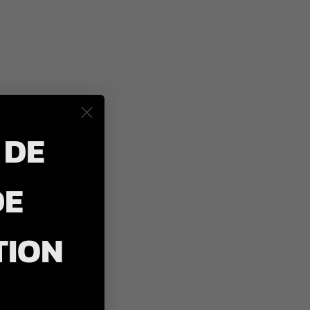
 DE
DE
TION