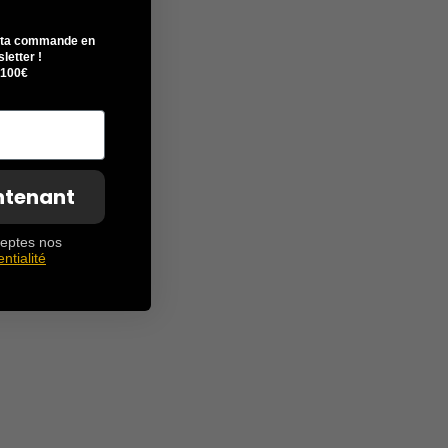
r ta commande en
sletter !
 100€
intenant
cceptes nos
ntialité