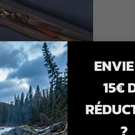
ENVIE
15€ 
RÉDUC
?