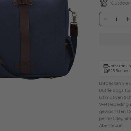
Outdoor
Ratenzahlun
B2B Rechnu
Entdecken Sie
Duffle Bags fü
ultimativen Sch
Wetterbedingun
gewachsten Ca
perfekt Beglei
Abenteurer,...