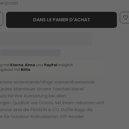
 erprobt
DANS LE PANIER D'ACHAT
g mit
Klarna
,
Alma
und
PayPal
möglich
ngskauf mit
Billie
 unsere widerstandsfähige wasserabweisende
r jedes Abenteuer. Unsere Taschen bietet
utz für Ihre Ausrüstung bei allen
gen. Qualität wie Croots. Mit ihrem robusten und
nvas sind die PAXSON & CO. Duffle Bags die
ter für Outdoor-Enthusiasten, Off-Roader