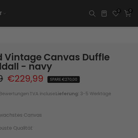
0
0
T
 Vintage Canvas Duffle
dall - navy
9
€229,99
SPARE €270,00
 Bewertungen
TVA incluse
Lieferung:
3-5 Werktage
ewachstes Canvas
buste Qualität