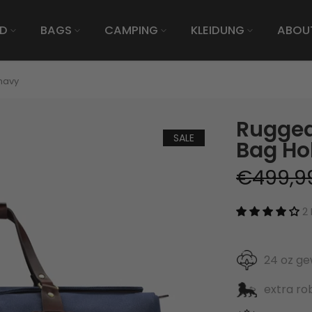
D
BAGS
CAMPING
KLEIDUNG
ABOU
navy
Rugged
SALE
Bag Hol
€499,9
2
24 oz g
extra ro