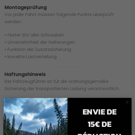
Montageprüfung
Vor jeder Fahrt müssen folgende Punkte überprüft
werden:
• Fester Sitz aller Schrauben
• Unversehrtheit der Halterungen
• Funktion der Zusatzsicherung
• korrekte Lastverteilung
Haftungshinweis
Der Fahrzeugführer ist für die ordnungsgemäße
Sicherung der transportierten Ladung verantwortlich.
Eine Nutzung entgegen dieser Sicherheitshinweise kann zu
ENVIE DE
schweren Sach- oder Personenschäden führen.
15€ DE
Haftungsausschluss:
PAXSON & CO. übernimmt
keine
Haftung
für Schäden, die durch unsachgemäßen