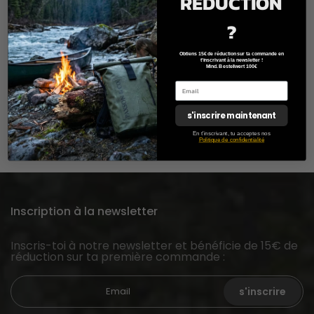
RÉDUCTION
Gebrauch oder unzureichende Sicherung der Ladung
entstehen.
?
Obtiens 15€ de réduction sur ta commande en
Versionshinweis
t'inscrivant à la newsletter !
Mind. Bestellwert 100€
Dieses Dokument gilt als Bestandteil der
Produktdokumentation.
Version: 1.2
s'inscrire maintenant
Stand: Feb. 2026
En t'inscrivant, tu acceptes nos
Politique de confidentialité
Inscription à la newsletter
Inscris-toi à notre newsletter et bénéficie de 15€ de
réduction sur ta première commande :
s'inscrire