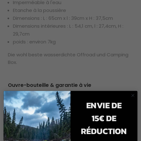
Imperméable à l'eau
Etanche à la poussière
Dimensions : L : 65cm x l : 39cm x H : 37,5cm
Dimensions intérieures : L : 54,1 cm, l : 27,4cm, H :
29,7cm
poids : environ 7kg
Die wohl beste wasserdichte Offroad und Camping
Box.
Ouvre-bouteille & garantie à vie
An der Außenseite der PAXSON Offroad und Camping
ENVIE DE
Boxen befindet sich ein Flaschenöffner und die
praktischen Tragegriffe.
15€ DE
Alle PAXSON Boxen haben 2 Jahre Garantie und
RÉDUCTION
können durch PAXSON Care+ gegen Diebstahl und
Schäden abgesichert werden:
PAXSON Care+