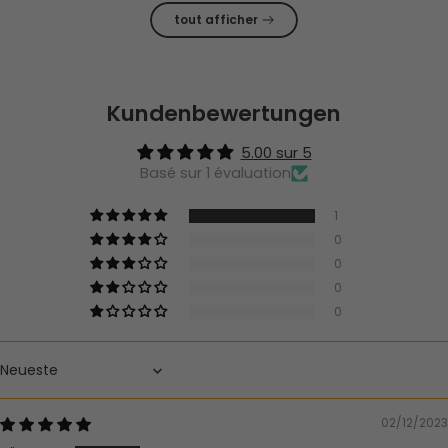
tout afficher
Kundenbewertungen
5.00 sur 5
Basé sur 1 évaluation
1
0
0
0
0
Sort by
02/12/2023