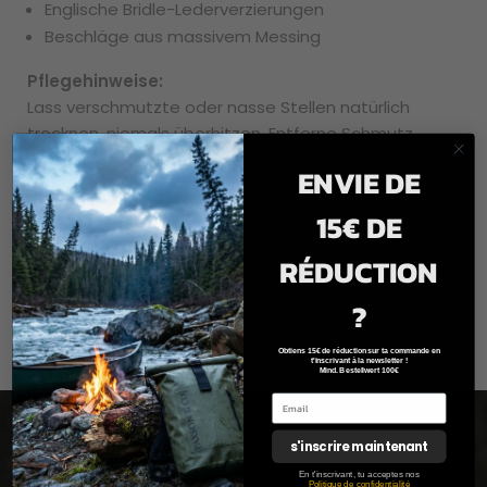
Englische Bridle-Lederverzierungen
Beschläge aus massivem Messing
Pflegehinweise:
Lass verschmutzte oder nasse Stellen natürlich
trocknen, niemals überhitzen. Entferne Schmutz
vorsichtig mit einer weichen Bürste und wische dann
ENVIE DE
mit einem leicht feuchten Tuch in Richtung der
Stoffstruktur ab. Verwende niemals chemische
15€ DE
Behandlungen.
RÉDUCTION
?
Obtiens 15€ de réduction sur ta commande en
t'inscrivant à la newsletter !
Mind. Bestellwert 100€
s'inscrire maintenant
Inscription à la newsletter
En t'inscrivant, tu acceptes nos
Politique de confidentialité