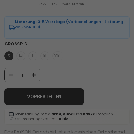
Navy
Blau
Weiß
Streifen
Lieferung:
3-5 Werktage (Vorbestellungen - Lieferung
ab Ende Juli)
GRÖSSE:
S
S
M
L
XL
XXL
VORBESTELLEN
Ratenzahlung mit
Klarna
,
Alma
und
PayPal
möglich
B2B Rechnungskauf mit
Billie
Das PAXSON Oxfordshirt ist ein klassisches Oxfordhemd