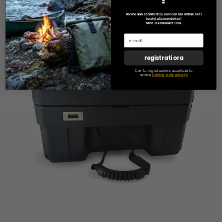
Ricevi uno sconto di 15 euro sul tuo ordine se ti
iscrivi alla newsletter!
Mind. Bestellwert 100€
registrati ora
Con la registrazione accettate la
nostra
politica sulla privacy