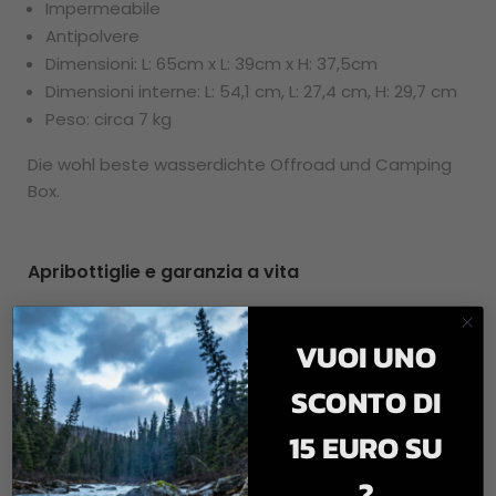
Impermeabile
Antipolvere
Dimensioni: L: 65cm x L: 39cm x H: 37,5cm
Dimensioni interne: L: 54,1 cm, L: 27,4 cm, H: 29,7 cm
Peso: circa 7 kg
Die wohl beste wasserdichte Offroad und Camping
Box.
Apribottiglie e garanzia a vita
An der Außenseite der PAXSON Offroad und Camping
VUOI UNO
Boxen befindet sich ein Flaschenöffner und die
praktischen Tragegriffe.
SCONTO DI
Alle PAXSON Boxen haben 2 Jahre Garantie und
können durch PAXSON Care+ gegen Diebstahl und
15 EURO SU
Schäden abgesichert werden:
PAXSON Care+
?