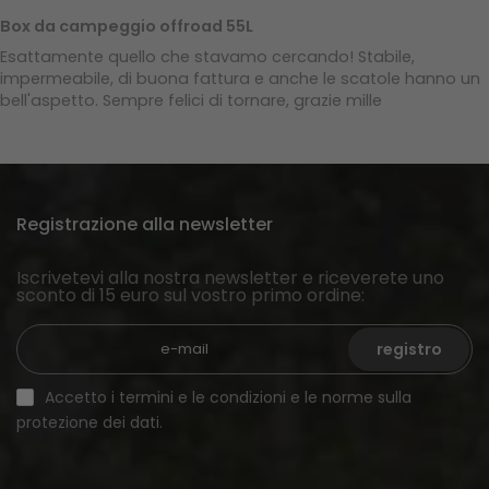
Box da campeggio offroad 55L
Esattamente quello che stavamo cercando! Stabile,
impermeabile, di buona fattura e anche le scatole hanno un
bell'aspetto. Sempre felici di tornare, grazie mille
Registrazione alla newsletter
Iscrivetevi alla nostra newsletter e riceverete uno
sconto di 15 euro sul vostro primo ordine:
registro
Accetto i termini e le condizioni e le norme sulla
protezione dei dati.