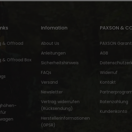
inks
Infomation
PAXSON & CO
 & Offroad
About Us
PAXSON Garant
Anleitungen
AGB
 & Offroad Box
Sicherheitshinweis
Datenschutzerk
FAQs
Widerruf
ags
Versand
Kontakt
Newsletter
Partnerprogr
Vertrag widerrufen
Ratenzahlung
ghöhen-
(Rücksendung)
Kundenkonto
für
Herstellerinformationen
ewagen
(GPSR)