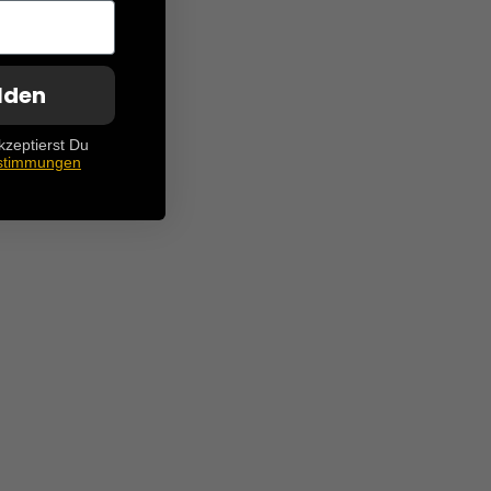
lden
kzeptierst Du
stimmungen