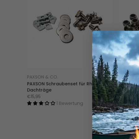
PAXSON & CO.
PAXSON 
PAXSON Schraubenset für Rhino Rack
PAXSON 
Dachträge
Frontru
€15,95
€15,95
1 Bewertung