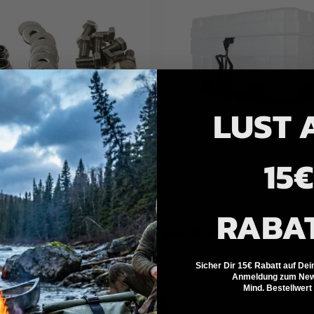
LUST 
15€
& CO.
PAXSON & CO.
Schraubenset für
Quick Release Box Befestigu
nner Dachträge
66L Boxen
RABA
€179,99
1 Bewertung
1 Bewertung
Sicher Dir 15€ Rabatt auf Dei
Anmeldung zum News
Ausverkauft
Mind. Bestellwert