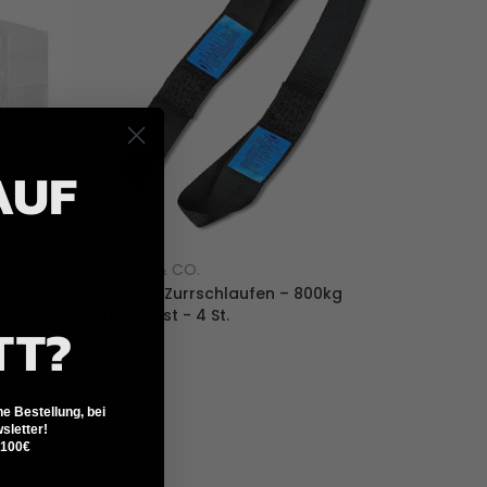
AUF
PAXSON & CO.
ngen für
Premium Zurrschlaufen – 800kg
Arbeitslast - 4 St.
TT?
€19,99
ne Bestellung, bei
letter!
 100€