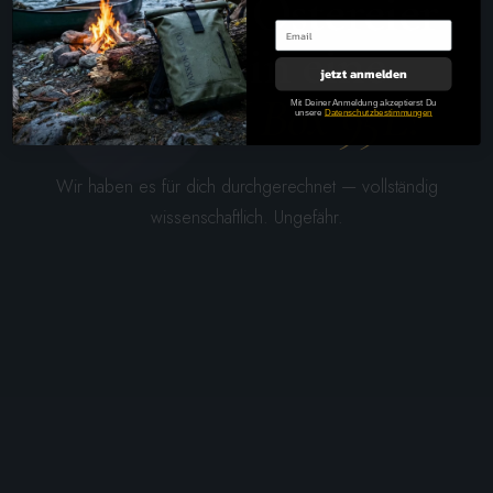
Wie viele Ostereier
passen in eine
jetzt anmelden
PAXSON Box 95L?
Mit Deiner Anmeldung akzeptierst Du
unsere
Datenschutzbestimmungen
Wir haben es für dich durchgerechnet — vollständig
wissenschaftlich. Ungefähr.